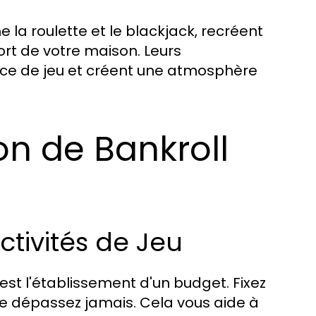
 la roulette et le blackjack, recréent
ort de votre maison. Leurs
ience de jeu et créent une atmosphère
n de Bankroll
ctivités de Jeu
st l'établissement d'un budget. Fixez
e dépassez jamais. Cela vous aide à