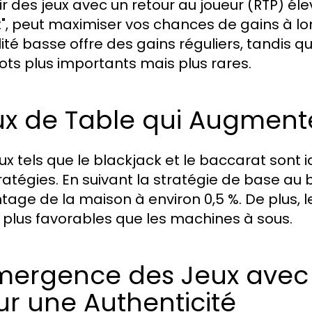
ir des jeux avec un retour au joueur (RTP) él
", peut maximiser vos chances de gains à long 
ilité basse offre des gains réguliers, tandis 
ots plus importants mais plus rares.
ux de Table qui Augment
eux tels que le blackjack et le baccarat sont 
tratégies. En suivant la stratégie de base au
ntage de la maison à environ 0,5 %. De plus, l
 plus favorables que les machines à sous.
mergence des Jeux avec 
r une Authenticité