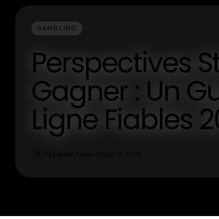
GAMBLING
Perspectives S
Gagner : Un G
Ligne Fiables 
Elizabeth Fuller
Jan 11, 2026
E