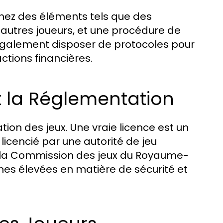
rchez des éléments tels que des
d'autres joueurs, et une procédure de
nt également disposer de protocoles pour
ctions financières.
 la Réglementation
on des jeux. Une vraie licence est un
t licencié par une autorité de jeu
u la Commission des jeux du Royaume-
mes élevées en matière de sécurité et