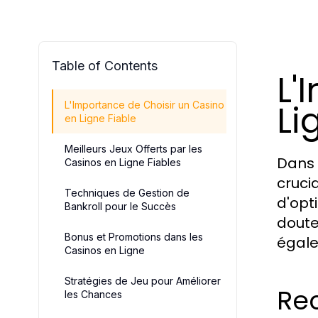
Table of Contents
L'
Li
L'Importance de Choisir un Casino
en Ligne Fiable
Meilleurs Jeux Offerts par les
Dans 
Casinos en Ligne Fiables
cruci
Techniques de Gestion de
d'opt
Bankroll pour le Succès
doute
Bonus et Promotions dans les
égale
Casinos en Ligne
Stratégies de Jeu pour Améliorer
Rec
les Chances