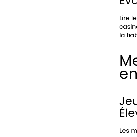
Éva
Lire 
casin
la fia
Me
en
Jeu
Éle
Les m