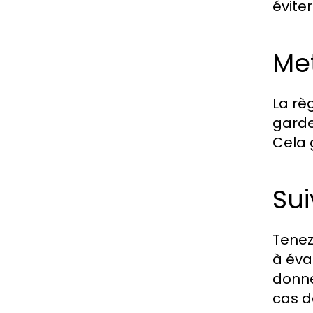
évite
Met
La rè
garde
Cela 
Sui
Tenez
à éva
donne
cas d