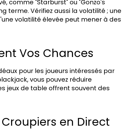
evé, comme "Starburst" ou "Gonzo's
terme. Vérifiez aussi la volatilité ; une
qu'une volatilité élevée peut mener à des
ent Vos Chances
idéaux pour les joueurs intéressés par
 blackjack, vous pouvez réduire
es jeux de table offrent souvent des
Croupiers en Direct