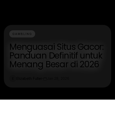
GAMBLING
Menguasai Situs Gacor:
Panduan Definitif untuk
Menang Besar di 2026
Elizabeth Fuller
Jan 28, 2026
E