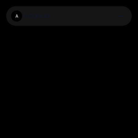
Antiglacier
A