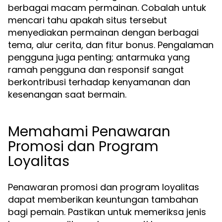
berbagai macam permainan. Cobalah untuk
mencari tahu apakah situs tersebut
menyediakan permainan dengan berbagai
tema, alur cerita, dan fitur bonus. Pengalaman
pengguna juga penting; antarmuka yang
ramah pengguna dan responsif sangat
berkontribusi terhadap kenyamanan dan
kesenangan saat bermain.
Memahami Penawaran
Promosi dan Program
Loyalitas
Penawaran promosi dan program loyalitas
dapat memberikan keuntungan tambahan
bagi pemain. Pastikan untuk memeriksa jenis