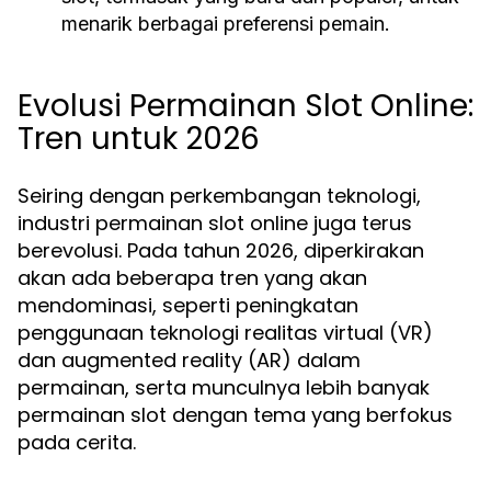
menarik berbagai preferensi pemain.
Evolusi Permainan Slot Online:
Tren untuk 2026
Seiring dengan perkembangan teknologi,
industri permainan slot online juga terus
berevolusi. Pada tahun 2026, diperkirakan
akan ada beberapa tren yang akan
mendominasi, seperti peningkatan
penggunaan teknologi realitas virtual (VR)
dan augmented reality (AR) dalam
permainan, serta munculnya lebih banyak
permainan slot dengan tema yang berfokus
pada cerita.