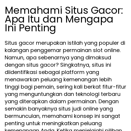
Memahami Situs Gacor:
Apa Itu dan Mengapa
Ini Penting
Situs gacor merupakan istilah yang populer di
kalangan penggemar permainan slot online.
Namun, apa sebenarnya yang dimaksud
dengan situs gacor? Singkatnya, situs ini
diidentifikasi sebagai platform yang
menawarkan peluang kemenangan lebih
tinggi bagi pemain, sering kali berkat fitur-fitur
yang menguntungkan dan teknologi terbaru
yang diterapkan dalam permainan. Dengan
semakin banyaknya situs judi online yang
bermunculan, memahami konsep ini sangat
penting untuk meningkatkan peluang
kemenangan Anda. Ketika menjelajahi pilihan,