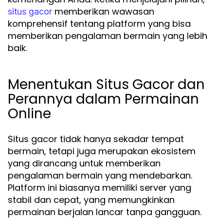
memberikan wawasan
situs gacor
komprehensif tentang platform yang bisa
memberikan pengalaman bermain yang lebih
baik.
Menentukan Situs Gacor dan
Perannya dalam Permainan
Online
Situs gacor tidak hanya sekadar tempat
bermain, tetapi juga merupakan ekosistem
yang dirancang untuk memberikan
pengalaman bermain yang mendebarkan.
Platform ini biasanya memiliki server yang
stabil dan cepat, yang memungkinkan
permainan berjalan lancar tanpa gangguan.