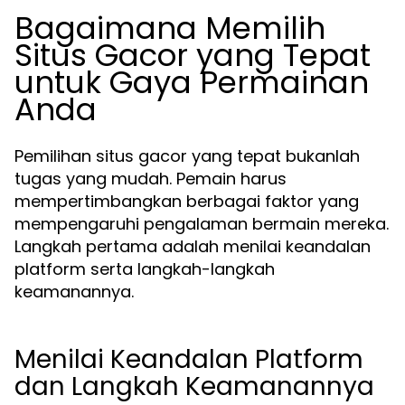
Bagaimana Memilih
Situs Gacor yang Tepat
untuk Gaya Permainan
Anda
Pemilihan situs gacor yang tepat bukanlah
tugas yang mudah. Pemain harus
mempertimbangkan berbagai faktor yang
mempengaruhi pengalaman bermain mereka.
Langkah pertama adalah menilai keandalan
platform serta langkah-langkah
keamanannya.
Menilai Keandalan Platform
dan Langkah Keamanannya