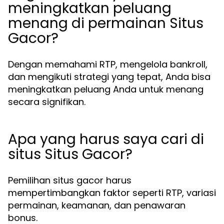
meningkatkan peluang
menang di permainan Situs
Gacor?
Dengan memahami RTP, mengelola bankroll,
dan mengikuti strategi yang tepat, Anda bisa
meningkatkan peluang Anda untuk menang
secara signifikan.
Apa yang harus saya cari di
situs Situs Gacor?
Pemilihan situs gacor harus
mempertimbangkan faktor seperti RTP, variasi
permainan, keamanan, dan penawaran
bonus.