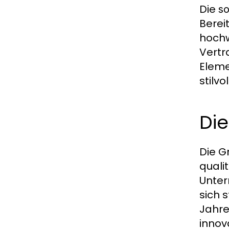
Die
so
Berei
hochw
Vertr
Eleme
stilv
Di
Die G
quali
Unter
sich 
Jahre
innov