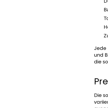
D
B
T
H
Z
Jede 
und B
die
so
Pr
Die
so
varii