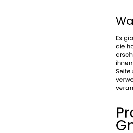
Wa
Es gi
die h
ersch
ihnen
Seite
verwe
veran
Pr
G