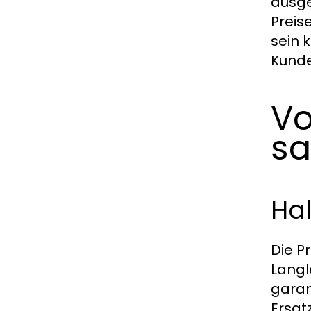
ausge
Preis
sein 
Kunde
Vo
sa
Hal
Die P
Langl
garan
Ersat