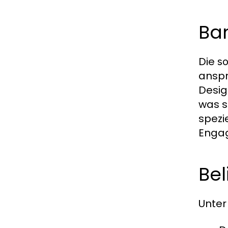
Ba
Die
so
anspr
Desig
was s
spezi
Engag
Bel
Unter