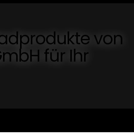
adprodukte von
GmbH für Ihr