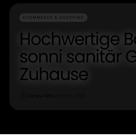
ECOMMERCE & SHOPPING
Hochwertige B
sonni sanitär 
Zuhause
Adriana Willis
Oct 25, 2025
A