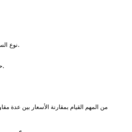
نوع السيراميك المستخدم (سيراميك عادي، بورسلين، رخام، إلخ).
حالة الأرضيات الموجودة ومدى الحاجة لإزالة البلاط القديم.
من المهم القيام بمقارنة الأسعار بين عدة م