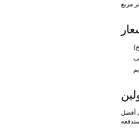
عار
لين
ى أفضل