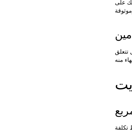
لك على
مين
 تتعلق
يت
ربع
 تكلفة