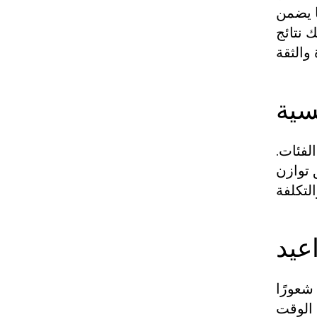
ا يضمن
 نتائج
سية
لفئات.
 توازن
اعيد
شعورًا
 الوقت