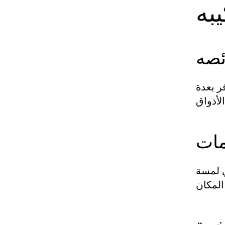
به
ئصه
فر بعدة
مات
ي لمسة