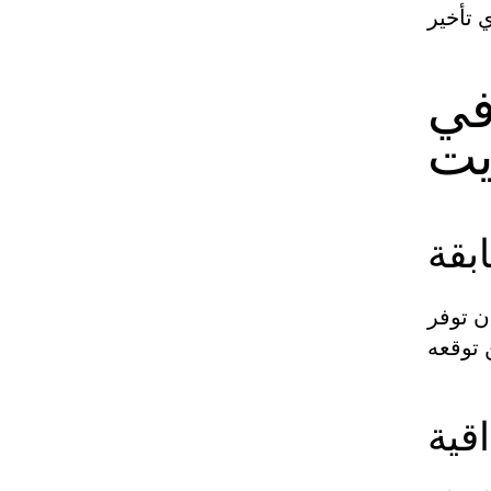
في
يت
بقة
ن توفر
قية