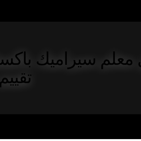
معلم سيراميك باكس
تقييم 